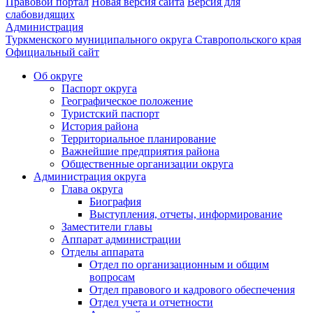
Правовой портал
Новая версия сайта
Версия для
слабовидящих
Администрация
Туркменского муниципального округа Ставропольского края
Официальный сайт
Об округе
Паспорт округа
Географическое положение
Туристский паспорт
История района
Территориальное планирование
Важнейшие предприятия района
Общественные организации округа
Администрация округа
Глава округа
Биография
Выступления, отчеты, информирование
Заместители главы
Аппарат администрации
Отделы аппарата
Отдел по организационным и общим
вопросам
Отдел правового и кадрового обеспечения
Отдел учета и отчетности