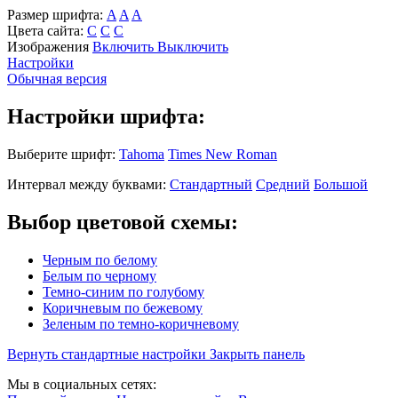
Размер шрифта:
A
A
A
Цвета сайта:
С
С
С
Изображения
Включить
Выключить
Настройки
Обычная версия
Настройки шрифта:
Выберите шрифт:
Tahoma
Times New Roman
Интервал между буквами:
Стандартный
Средний
Большой
Выбор цветовой схемы:
Черным по белому
Белым по черному
Темно-синим по голубому
Коричневым по бежевому
Зеленым по темно-коричневому
Вернуть стандартные настройки
Закрыть панель
Мы в социальных сетях: