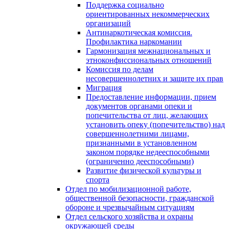
Поддержка социально
ориентированных некоммерческих
организаций
Антинаркотическая комиссия.
Профилактика наркомании
Гармонизация межнациональных и
этноконфиссиональных отношений
Комиссия по делам
несовершеннолетних и защите их прав
Миграция
Предоставление информации, прием
документов органами опеки и
попечительства от лиц, желающих
установить опеку (попечительство) над
совершеннолетними лицами,
признанными в установленном
законом порядке недееспособными
(ограниченно дееспособными)
Развитие физической культуры и
спорта
Отдел по мобилизационной работе,
общественной безопасности, гражданской
оборонe и чрезвычайным ситуациям
Отдел сельского хозяйства и охраны
окружающей среды