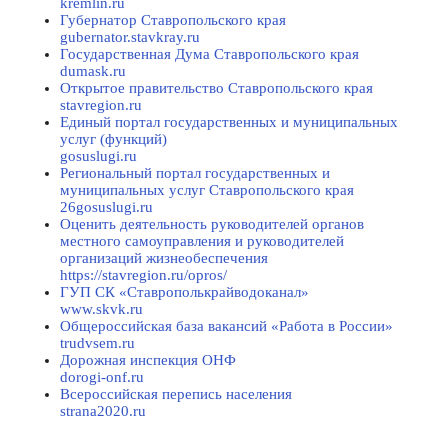
kremlin.ru
Губернатор Ставропольского края
gubernator.stavkray.ru
Государственная Дума Ставропольского края
dumask.ru
Открытое правительство Ставропольского края
stavregion.ru
Единый портал государственных и муниципальных
услуг (функций)
gosuslugi.ru
Региональный портал государственных и
муниципальных услуг Ставропольского края
26gosuslugi.ru
Оценить деятельность руководителей органов
местного самоуправления и руководителей
организаций жизнеобеспечения
https://stavregion.ru/opros/
ГУП СК «Ставрополькрайводоканал»
www.skvk.ru
Общероссийская база вакансий «Работа в России»
trudvsem.ru
Дорожная инспекция ОНФ
dorogi-onf.ru
Всероссийская перепись населения
strana2020.ru