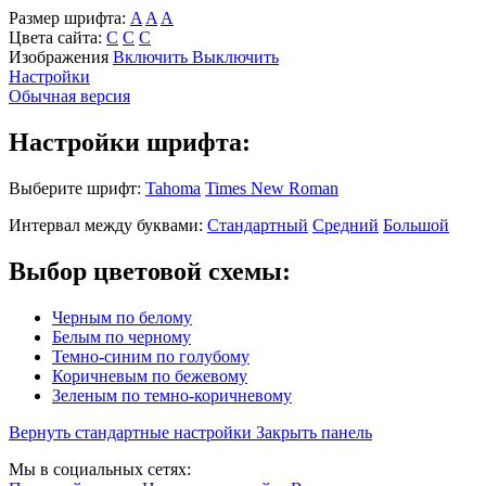
Размер шрифта:
A
A
A
Цвета сайта:
С
С
С
Изображения
Включить
Выключить
Настройки
Обычная версия
Настройки шрифта:
Выберите шрифт:
Tahoma
Times New Roman
Интервал между буквами:
Стандартный
Средний
Большой
Выбор цветовой схемы:
Черным по белому
Белым по черному
Темно-синим по голубому
Коричневым по бежевому
Зеленым по темно-коричневому
Вернуть стандартные настройки
Закрыть панель
Мы в социальных сетях: