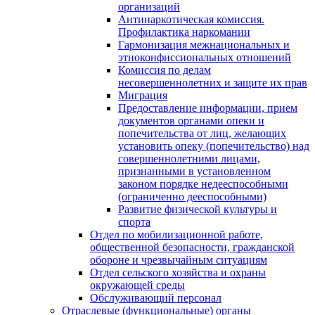
организаций
Антинаркотическая комиссия.
Профилактика наркомании
Гармонизация межнациональных и
этноконфиссиональных отношений
Комиссия по делам
несовершеннолетних и защите их прав
Миграция
Предоставление информации, прием
документов органами опеки и
попечительства от лиц, желающих
установить опеку (попечительство) над
совершеннолетними лицами,
признанными в установленном
законом порядке недееспособными
(ограниченно дееспособными)
Развитие физической культуры и
спорта
Отдел по мобилизационной работе,
общественной безопасности, гражданской
оборонe и чрезвычайным ситуациям
Отдел сельского хозяйства и охраны
окружающей среды
Обслуживающий персонал
Отраслевые (функциональные) органы