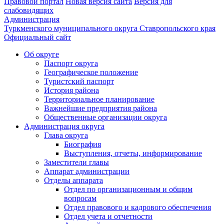
Правовой портал
Новая версия сайта
Версия для
слабовидящих
Администрация
Туркменского муниципального округа Ставропольского края
Официальный сайт
Об округе
Паспорт округа
Географическое положение
Туристский паспорт
История района
Территориальное планирование
Важнейшие предприятия района
Общественные организации округа
Администрация округа
Глава округа
Биография
Выступления, отчеты, информирование
Заместители главы
Аппарат администрации
Отделы аппарата
Отдел по организационным и общим
вопросам
Отдел правового и кадрового обеспечения
Отдел учета и отчетности