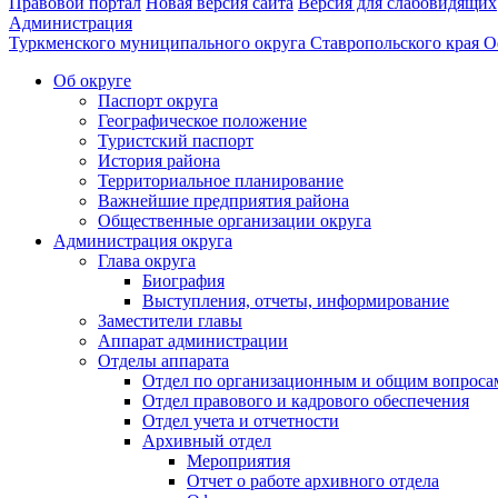
Правовой портал
Новая версия сайта
Версия для слабовидящих
Администрация
Туркменского муниципального округа Ставропольского края
О
Об округе
Паспорт округа
Географическое положение
Туристский паспорт
История района
Территориальное планирование
Важнейшие предприятия района
Общественные организации округа
Администрация округа
Глава округа
Биография
Выступления, отчеты, информирование
Заместители главы
Аппарат администрации
Отделы аппарата
Отдел по организационным и общим вопроса
Отдел правового и кадрового обеспечения
Отдел учета и отчетности
Архивный отдел
Мероприятия
Отчет о работе архивного отдела