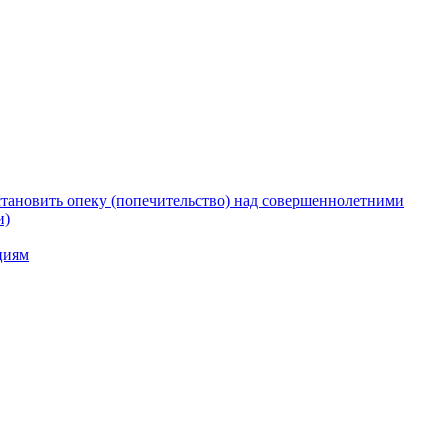
тановить опеку (попечительство) над совершеннолетними
и)
циям