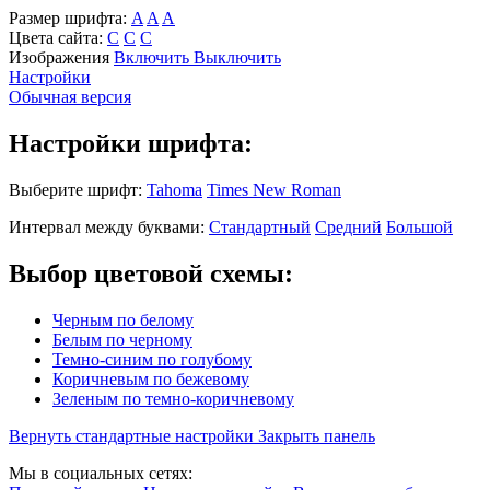
Размер шрифта:
A
A
A
Цвета сайта:
С
С
С
Изображения
Включить
Выключить
Настройки
Обычная версия
Настройки шрифта:
Выберите шрифт:
Tahoma
Times New Roman
Интервал между буквами:
Стандартный
Средний
Большой
Выбор цветовой схемы:
Черным по белому
Белым по черному
Темно-синим по голубому
Коричневым по бежевому
Зеленым по темно-коричневому
Вернуть стандартные настройки
Закрыть панель
Мы в социальных сетях: