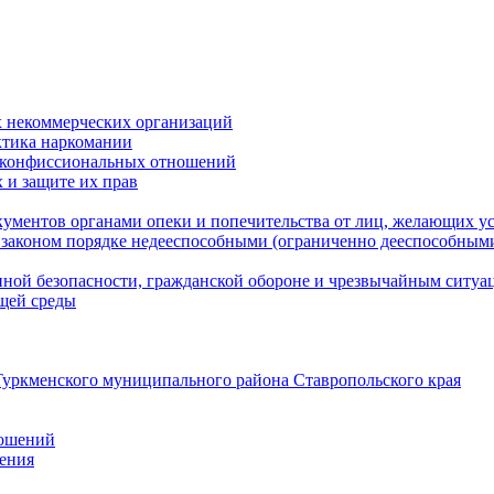
 некоммерческих организаций
ктика наркомании
оконфиссиональных отношений
 и защите их прав
ументов органами опеки и попечительства от лиц, желающих ус
законом порядке недееспособными (ограниченно дееспособным
нной безопасности, гражданской оборонe и чрезвычайным ситуа
ющей среды
уркменского муниципального района Ставропольского края
ношений
ления