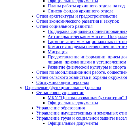
Официальные документы
Планы работы архивного отдела на год
Список фондов архивного отдела
Отдел архитектуры и градостроительства
Отдел экономического развития и закупок
Отдел социального развития
Поддержка социально ориентированных
Антинаркотическая комиссия. Профила
Гармонизация межнациональных и этн
Комиссия по делам несовершеннолетних
Миграция
Предоставление информации, прием док
лицами, признанными в установленном 
Развитие физической культуры и спорта
Отдел по мобилизационной работе, обществе
Отдел сельского хозяйства и охраны окружа
Обслуживающий персонал
Отраслевые (функциональные) органы
Финансовое управление
МКУ "Централизованная бухгалтерия" Т
Официальные документы
Управление образования
Управление имущественных и земельных от
Управление труда и социальной защиты насе
Официальные документы