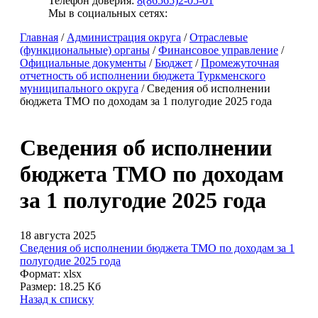
Телефон доверия:
8(86565)2-05-01
Мы в социальных сетях:
Главная
/
Администрация округа
/
Отраслевые
(функциональные) органы
/
Финансовое управление
/
Официальные документы
/
Бюджет
/
Промежуточная
отчетность об исполнении бюджета Туркменского
муниципального округа
/
Сведения об исполнении
бюджета ТМО по доходам за 1 полугодие 2025 года
Сведения об исполнении
бюджета ТМО по доходам
за 1 полугодие 2025 года
18 августа 2025
Сведения об исполнении бюджета ТМО по доходам за 1
полугодие 2025 года
Формат:
xlsx
Размер:
18.25 Кб
Назад к списку