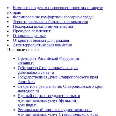
Комиссия по делам несовершеннолетних и защите
их прав
Формирование комфортной городской среды
Территориальная избирательная комиссия
Поддержка предпринимательства
Прокурор разъясняет
Открытые данные
Открытый бюджет для граждан
Антитеррористическая комиссия
Полезные ссылки
Президент Российской Федерации
kremlin.ru
Губернатор Ставропольского края
gubernator.stavkray.ru
Государственная Дума Ставропольского края
dumask.ru
Открытое правительство Ставропольского края
stavregion.ru
Единый портал государственных и
муниципальных услуг (функций)
gosuslugi.ru
Региональный портал государственных и
муниципальных услуг Ставропольского края