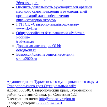
26gosuslugi.ru
Оценить деятельность руководителей органов
местного самоуправления и руководителей
организаций жизнеобеспечения
https://stavregion.ru/opros/
ГУП СК «Ставрополькрайводоканал»
www.skvk.ru
Общероссийская база вакансий «Работа в
России»
trudvsem.ru
Дорожная инспекция ОНФ
dorogi-onf.ru
Всероссийская перепись населения
strana2020.ru
Администрация Туркменского муниципального округа
Ставропольского края
Официальный сайт
Адрес:
356540, Ставропольский край, Туркменский
район, с. Летняя Ставка, ул. Советская 122
Электронная почта
info@tmo.stavregion.ru
Телефон доверия:
8(86565)2-05-01