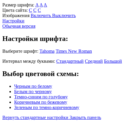
Размер шрифта:
A
A
A
Цвета сайта:
С
С
С
Изображения
Включить
Выключить
Настройки
Обычная версия
Настройки шрифта:
Выберите шрифт:
Tahoma
Times New Roman
Интервал между буквами:
Стандартный
Средний
Большой
Выбор цветовой схемы:
Черным по белому
Белым по черному
Темно-синим по голубому
Коричневым по бежевому
Зеленым по темно-коричневому
Вернуть стандартные настройки
Закрыть панель