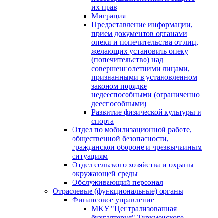
их прав
Миграция
Предоставление информации,
прием документов органами
опеки и попечительства от лиц,
желающих установить опеку
(попечительство) над
совершеннолетними лицами,
признанными в установленном
законом порядке
недееспособными (ограниченно
дееспособными)
Развитие физической культуры и
спорта
Отдел по мобилизационной работе,
общественной безопасности,
гражданской оборонe и чрезвычайным
ситуациям
Отдел сельского хозяйства и охраны
окружающей среды
Обслуживающий персонал
Отраслевые (функциональные) органы
Финансовое управление
МКУ "Централизованная
бухгалтерия" Туркменского