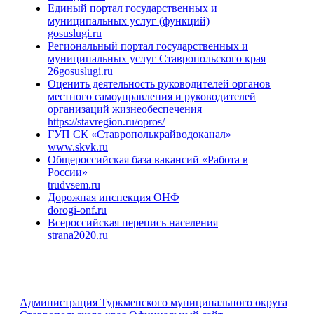
Единый портал государственных и
муниципальных услуг (функций)
gosuslugi.ru
Региональный портал государственных и
муниципальных услуг Ставропольского края
26gosuslugi.ru
Оценить деятельность руководителей органов
местного самоуправления и руководителей
организаций жизнеобеспечения
https://stavregion.ru/opros/
ГУП СК «Ставрополькрайводоканал»
www.skvk.ru
Общероссийская база вакансий «Работа в
России»
trudvsem.ru
Дорожная инспекция ОНФ
dorogi-onf.ru
Всероссийская перепись населения
strana2020.ru
Администрация Туркменского муниципального округа