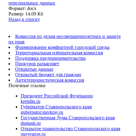
персональных данных
Формат:
docx
Размер:
14.09 Кб
Назад к списку
Комиссия по делам несовершеннолетних и защите
их прав
Формирование комфортной городской среды
Территориальная избирательная комиссия
Поддержка предпринимательства
Прокурор разъясняет
Открытые данные
Открытый бюджет для граждан
Антитеррористическая комиссия
Полезные ссылки
Президент Российской Федерации
kremlin.ru
Губернатор Ставропольского края
gubernator.stavkray.ru
Государственная Дума Ставропольского края
dumask.ru
Открытое правительство Ставропольского края
stavregion.ru