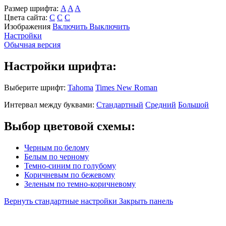
Размер шрифта:
A
A
A
Цвета сайта:
С
С
С
Изображения
Включить
Выключить
Настройки
Обычная версия
Настройки шрифта:
Выберите шрифт:
Tahoma
Times New Roman
Интервал между буквами:
Стандартный
Средний
Большой
Выбор цветовой схемы:
Черным по белому
Белым по черному
Темно-синим по голубому
Коричневым по бежевому
Зеленым по темно-коричневому
Вернуть стандартные настройки
Закрыть панель