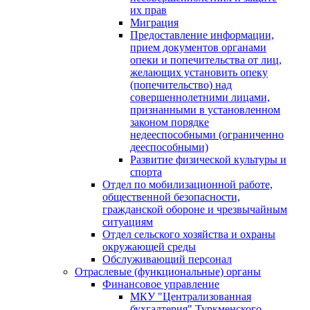
их прав
Миграция
Предоставление информации,
прием документов органами
опеки и попечительства от лиц,
желающих установить опеку
(попечительство) над
совершеннолетними лицами,
признанными в установленном
законом порядке
недееспособными (ограниченно
дееспособными)
Развитие физической культуры и
спорта
Отдел по мобилизационной работе,
общественной безопасности,
гражданской оборонe и чрезвычайным
ситуациям
Отдел сельского хозяйства и охраны
окружающей среды
Обслуживающий персонал
Отраслевые (функциональные) органы
Финансовое управление
МКУ "Централизованная
бухгалтерия" Туркменского