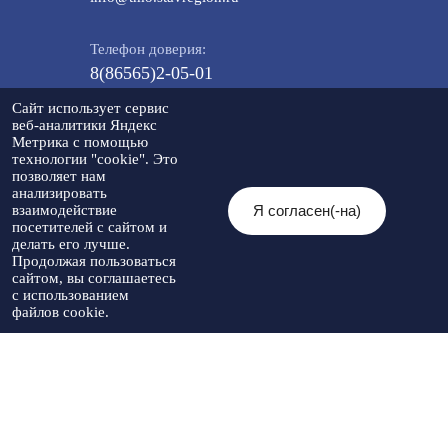
Телефон доверия:
8(86565)2-05-01
Сайт использует сервис
веб-аналитики Яндекс
Метрика с помощью
Мы в социальных сетях:
технологии "cookie". Это
позволяет нам
анализировать
Я согласен(-на)
взаимодействие
посетителей с сайтом и
© 2026 Администрация Туркменского
делать его лучше.
муниципального округа Ставропольского
Политика
Продолжая пользоваться
края
конфиденциальности
сайтом, вы соглашаетесь
При использовании материалов необходимо
с использованием
указывать источник публикации
файлов cookie.